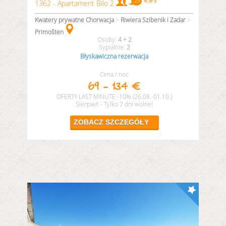
1362 - Apartament Bilo 2
Kwatery prywatne Chorwacja
>
Riwiera Szibenik i Zadar
>
Primošten
4 + 2
2
Błyskawiczna rezerwacja
Cena / noc
69 - 134 €
OFERTY LAST MINUTE -10% (26.08.-01.10.)
Sierpień - Tylko 7 dni wolne!