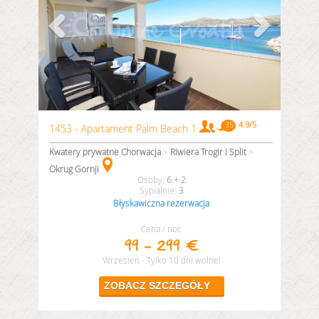
1453 - Apartament Palm Beach 1
Kwatery prywatne Chorwacja
>
Riwiera Trogir i Split
>
Okrug Gornji
6 + 2
3
Błyskawiczna rezerwacja
Cena / noc
99 - 299 €
Wrzesień - Tylko 10 dni wolne!