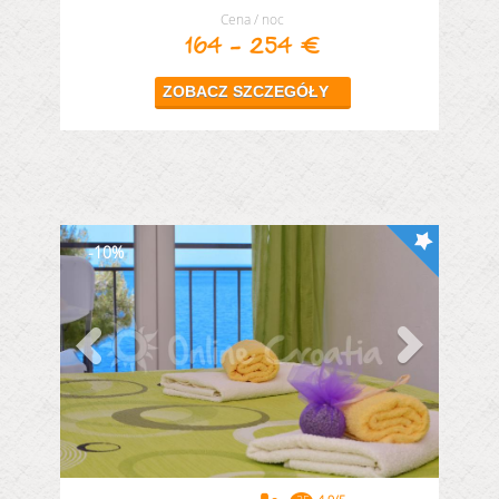
Cena / noc
164 - 254 €
10