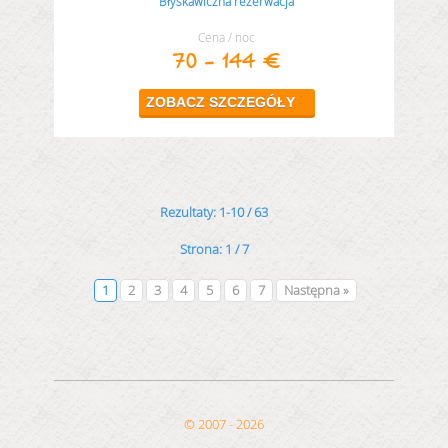
Błyskawiczna rezerwacja
Cena / noc
70 - 144 €
1-10 / 63
1 / 7
1
2
3
4
5
6
7
Następna »
© 2007 - 2026