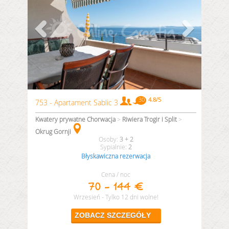
753 - Apartament Sablic 3
Kwatery prywatne Chorwacja
>
Riwiera Trogir i Split
>
Okrug Gornji
3 + 2
2
Błyskawiczna rezerwacja
Cena / noc
70 - 144 €
Wrzesień - Tylko 12 dni wolne!