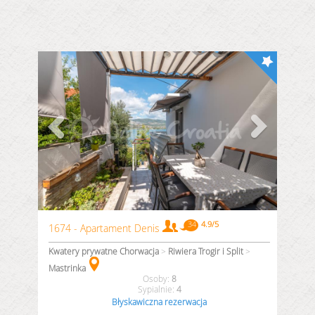
1674 - Apartament Denis
Kwatery prywatne Chorwacja
>
Riwiera Trogir i Split
>
Mastrinka
8
4
Błyskawiczna rezerwacja