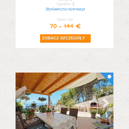
2
Błyskawiczna rezerwacja
Cena / noc
70 - 144 €