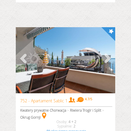
752 - Apartament Sablic 1
Kwatery prywatne Chorwacja
>
Riwiera Trogir i Split
>
Okrug Gornji
4 + 2
2