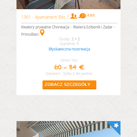
1361 - Apartament Bilo 1
Kwatery prywatne Chorwacja
>
Riwiera Szibenik i Zadar
>
Primošten
2 + 2
1
Błyskawiczna rezerwacja
Cena / noc
60 - 84 €
Sierpień - Tylko 2 dni wolne!