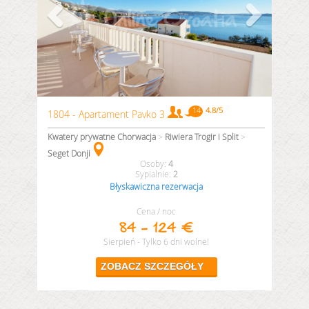
1804 - Apartament Pavko 3
Kwatery prywatne Chorwacja
>
Riwiera Trogir i Split
>
Seget Donji
4
2
Błyskawiczna rezerwacja
Cena / noc
84 - 124 €
Sierpień - Tylko 6 dni wolne!